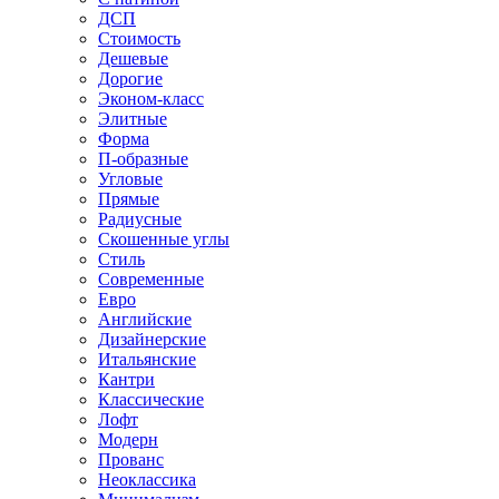
ДСП
Стоимость
Дешевые
Дорогие
Эконом-класс
Элитные
Форма
П-образные
Угловые
Прямые
Радиусные
Скошенные углы
Стиль
Современные
Евро
Английские
Дизайнерские
Итальянские
Кантри
Классические
Лофт
Модерн
Прованс
Неоклассика