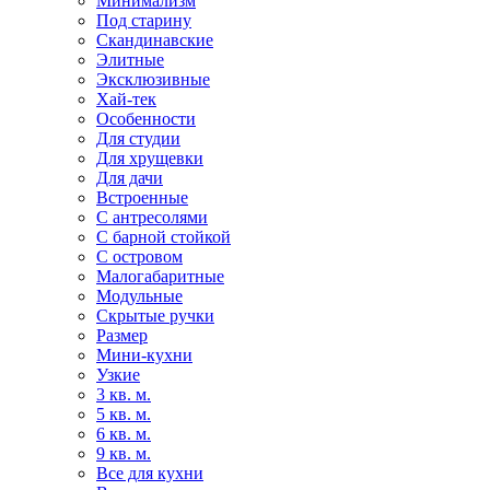
Минимализм
Под старину
Скандинавские
Элитные
Эксклюзивные
Хай-тек
Особенности
Для студии
Для хрущевки
Для дачи
Встроенные
С антресолями
С барной стойкой
С островом
Малогабаритные
Модульные
Скрытые ручки
Размер
Мини-кухни
Узкие
3 кв. м.
5 кв. м.
6 кв. м.
9 кв. м.
Все для кухни