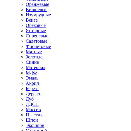
Оранжевые
Вишневые
Изумрудные
Венге
Ореховые
Янтарные
Сиреневые
Салатовые
Фиолетовые
Мятные
Золотые
Синие
Материал
МДФ
Эмаль
Акрил
Береза
Дерево
Дуб
ЛДСП
Массив
Пластик
Шпон
Экошпон
С патиной