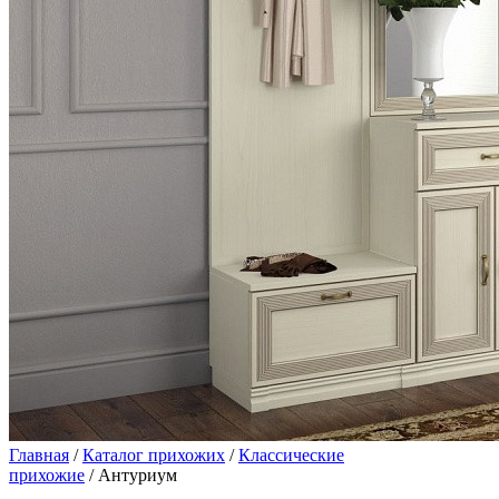
Главная
/
Каталог прихожих
/
Классические
прихожие
/ Антуриум