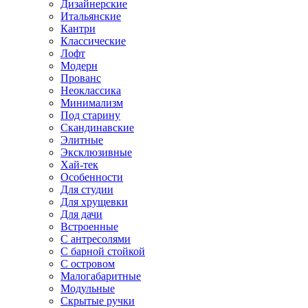
Дизайнерские
Итальянские
Кантри
Классические
Лофт
Модерн
Прованс
Неоклассика
Минимализм
Под старину
Скандинавские
Элитные
Эксклюзивные
Хай-тек
Особенности
Для студии
Для хрущевки
Для дачи
Встроенные
С антресолями
С барной стойкой
С островом
Малогабаритные
Модульные
Скрытые ручки