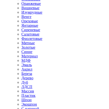
Оранжевые
Вишневые
Изумрудные
Венге
Ореховые
Янтарные
Сиреневые
Салатовые
Фиолетовые
Мятные
Золотые
Синие
Материал
МДФ
Эмаль
Акрил
Береза
Дерево
Дуб
ЛДСП
Массив
Пластик
Шпон
Экошпон
С патиной