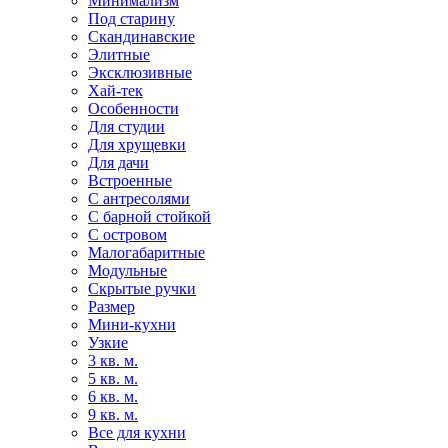
Минимализм
Под старину
Скандинавские
Элитные
Эксклюзивные
Хай-тек
Особенности
Для студии
Для хрущевки
Для дачи
Встроенные
С антресолями
С барной стойкой
С островом
Малогабаритные
Модульные
Скрытые ручки
Размер
Мини-кухни
Узкие
3 кв. м.
5 кв. м.
6 кв. м.
9 кв. м.
Все для кухни