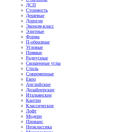
ДСП
Стоимость
Дешевые
Дорогие
Эконом-класс
Элитные
Форма
П-образные
Угловые
Прямые
Радиусные
Скошенные углы
Стиль
Современные
Евро
Английские
Дизайнерские
Итальянские
Кантри
Классические
Лофт
Модерн
Прованс
Неоклассика