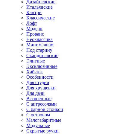
Дизайнерские
Итальянские
Кантри
Классические
Лофт
Модерн
Прованс
Неоклассика
Минимализм
Под старину
Скандинавские
Элитные
Эксклюзивные
Хай-тек
Особенности
Для студии
Для хрущевки
Для дачи
Встроенные
С антресолями
С барной стойкой
С островом
Малогабаритные
Модульные
Скрытые ручки