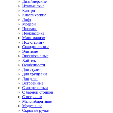
Дизайнерские
Итальянские
Кантри
Классические
Лофт
Модерн
Прованс
Неоклассика
Минимализм
Под старину
Скандинавские
Элитные
Эксклюзивные
Хай-тек
Особенности
Для студии
Для хрущевки
Для дачи
Встроенные
С антресолями
С барной стойкой
С островом
Малогабаритные
Модульные
Скрытые ручки