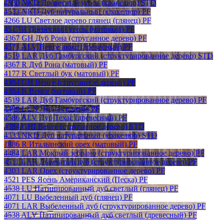
4530 NKD Древесный уголь (кракелюр) STD
4533 NKD Дуб натуральный (кракелюр) PF
4266 LU Светлое дерево глянец (глянец) PF
4517 R Древесный уголь (матовый) PF
4367 GH Дуб Рона (струганное дерево) PF
4571 ALV Венге люкс (древесный) PF
4519 LAR Дуб Гамбургский (структурированное дерево) STD
4367 R Дуб Рона (матовый) PF
4177 R Светлый бук (матовый) PF
4384 GH Венге (струганное дерево) PF
4384 R Венге (матовый) PF
4519 LAR Дуб Гамбургский (структурированное дерево) PF
4490 LUN Черная палуба PF
4586 ALV Дуб Техас (древесный) PF
4384 GHI Венге (струганное дерево) STD
4533 NKD Дуб натуральный (кракелюр) STD
1886 R Итальянский орех (матовый) PF
4484 LAR Мокрый зебрано (структурированное дерево) PF
4511 LAR Дымчатый дуб (структурированное дерево) PF
4303 LAR Орех (структурированное дерево) PF
4521 PES Ясень Американский (Песка) PF
4538 LU Патинированный дуб светлый (глянец) PF
4071 LU Выбеленный дуб (глянец) PF
4071 LAR Выбеленный дуб (структурированное дерево) PF
4538 ALV Патинированный дуб светлый (древесный) PF