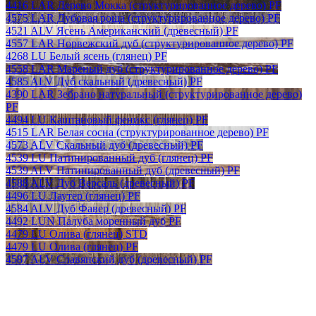
4416 LAR Дерево Мокка (структурированное дерево) PF
4575 LAR Дубовая роща (структурированное дерево) PF
4521 ALV Ясень Американский (древесный) PF
4557 LAR Норвежский дуб (структурированное дерево) PF
4268 LU Белый ясень (глянец) PF
4558 LAR Мареный дуб (структурированное дерево) PF
4585 ALV Дуб скальный (древесный) PF
4390 LAR Зебрано натуральный (структурированное дерево)
PF
4494 LU Каштановый феникс (глянец) PF
4515 LAR Белая сосна (структурированное дерево) PF
4573 ALV Скальный дуб (древесный) PF
4539 LU Патинированный дуб (глянец) PF
4539 ALV Патинированный дуб (древесный) PF
4588 ALV Дуб Версаль (древесный) PF
4496 LU Лаутер (глянец) PF
4584 ALV Дуб Фавер (древесный) PF
4492 LUN Палуба моренный дуб PF
4479 LU Олива (глянец) STD
4479 LU Олива (глянец) PF
4587 ALV Славянский дуб (древесный) PF