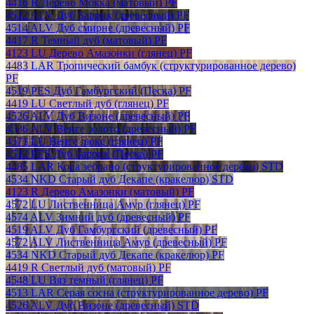
4416 R Дерево Мокка (матовый) PF
4512 ALV Дуб Баррик (древесный) PF
4514 ALV Дуб смирне (древесный) PF
4417 R Темный дуб (матовый) PF
4123 LU Дерево Амазонки (глянец) PF
4483 LAR Тропический бамбук (структурированное дерево)
PF
4519 PES Дуб Гамбургский (Песка) PF
4419 LU Светлый дуб (глянец) PF
4526 ALV Дуб Визоне (древесный) PF
4536 ALV Венге золото (древесный) PF
4571 LU Венге люкс (глянец) PF
4512 PES Дуб Баррик (Песка) PF
4485 LAR Кора зебрано (структурированное дерево) STD
4534 NKD Старый дуб Декапе (кракелюр) STD
4123 R Дерево Амазонки (матовый) PF
4572 LU Лиственница Амур (глянец) PF
4574 ALV Зимний дуб (древесный) PF
4519 ALV Дуб Гамбургский (древесный) PF
4572 ALV Лиственница Амур (древесный) PF
4534 NKD Старый дуб Декапе (кракелюр) PF
4419 R Светлый дуб (матовый) PF
4548 LU Вяз темный (глянец) PF
4513 LAR Серая сосна (структурированное дерево) PF
4526 ALV Дуб Визоне (древесный) STD