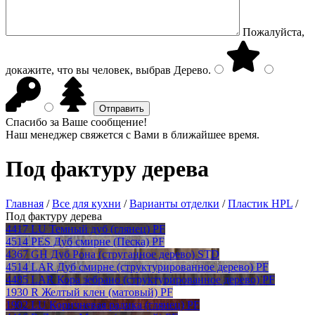
Пожалуйста,
докажите, что вы человек, выбрав
Дерево
.
Спасибо за Ваше сообщение!
Наш менеджер свяжется с Вами в ближайшее время.
Под фактуру дерева
Главная
/
Все для кухни
/
Варианты отделки
/
Пластик HPL
/
Под фактуру дерева
4417 LU Темный дуб (глянец) PF
4514 PES Дуб смирне (Песка) PF
4367 GH Дуб Рона (струганное дерево) STD
4514 LAR Дуб смирне (структурированное дерево) PF
4485 LAR Кора зебрано (структурированное дерево) PF
1930 R Желтый клен (матовый) PF
1902 LU Коричневая радика (глянец) PF