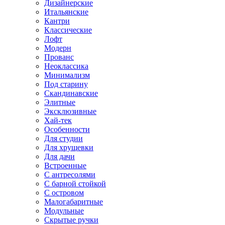
Дизайнерские
Итальянские
Кантри
Классические
Лофт
Модерн
Прованс
Неоклассика
Минимализм
Под старину
Скандинавские
Элитные
Эксклюзивные
Хай-тек
Особенности
Для студии
Для хрущевки
Для дачи
Встроенные
С антресолями
С барной стойкой
С островом
Малогабаритные
Модульные
Скрытые ручки