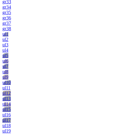
gr33
gr34
gr35
gr36
gr37
gr38
ul1
ul2
ul3
ul4
ul5
ul6
ul7
ul8
ul9
ul10
ul11
ul12
ul13
ul14
ul15
ul16
ul17
ul18
ul19