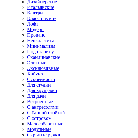
Дизайнерские
Итальянские
Кантри
Классические
Лофт
Модерн
Прованс
Неоклассика
Минимализм
Под старину
Скандинавские
Элитные
Эксклюзивные
Хай-тек
Особенности
Для студии
Для хрущевки
Для дачи
Встроенные
С антресолями
С барной стойкой
С островом
Малогабаритные
Модульные
Скрытые ручки