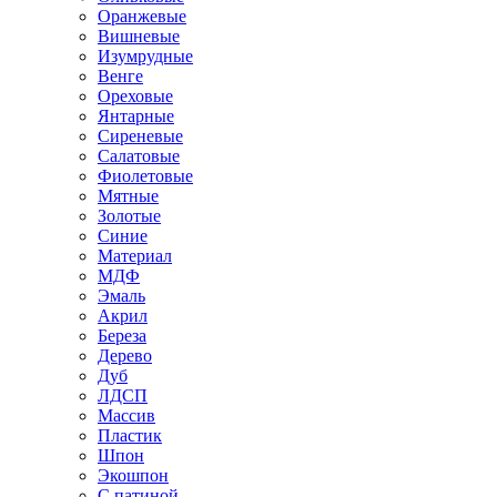
Оранжевые
Вишневые
Изумрудные
Венге
Ореховые
Янтарные
Сиреневые
Салатовые
Фиолетовые
Мятные
Золотые
Синие
Материал
МДФ
Эмаль
Акрил
Береза
Дерево
Дуб
ЛДСП
Массив
Пластик
Шпон
Экошпон
С патиной