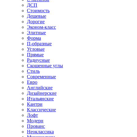
ДСП
Стоимость
Дешевые
Дорогие
Эконом-класс
Элитные
Форма
П-образные
Угловые
Прямые
Радиусные
Скошенные углы
Стиль
Современные
Евро
Английские
Дизайнерские
Итальянские
Кантри
Классические
Лофт
Модерн
Прованс
Неоклассика