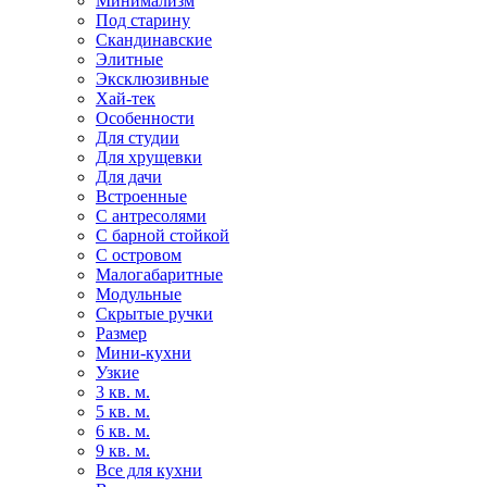
Минимализм
Под старину
Скандинавские
Элитные
Эксклюзивные
Хай-тек
Особенности
Для студии
Для хрущевки
Для дачи
Встроенные
С антресолями
С барной стойкой
С островом
Малогабаритные
Модульные
Скрытые ручки
Размер
Мини-кухни
Узкие
3 кв. м.
5 кв. м.
6 кв. м.
9 кв. м.
Все для кухни