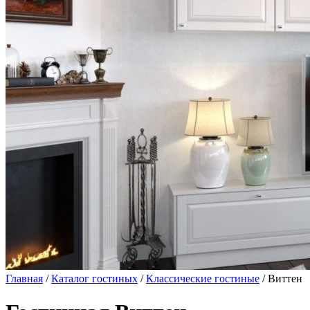
Главная
/
Каталог гостиных
/
Классические гостиные
/ Виттен