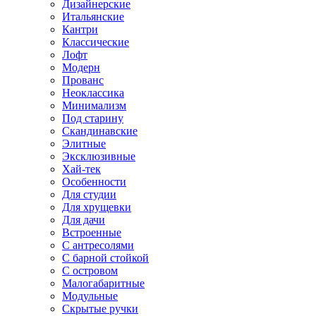
Дизайнерские
Итальянские
Кантри
Классические
Лофт
Модерн
Прованс
Неоклассика
Минимализм
Под старину
Скандинавские
Элитные
Эксклюзивные
Хай-тек
Особенности
Для студии
Для хрущевки
Для дачи
Встроенные
С антресолями
С барной стойкой
С островом
Малогабаритные
Модульные
Скрытые ручки