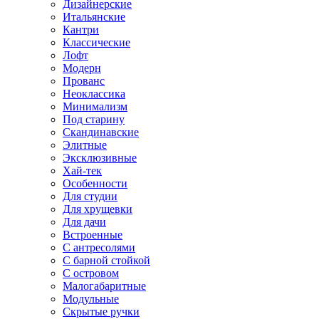
Дизайнерские
Итальянские
Кантри
Классические
Лофт
Модерн
Прованс
Неоклассика
Минимализм
Под старину
Скандинавские
Элитные
Эксклюзивные
Хай-тек
Особенности
Для студии
Для хрущевки
Для дачи
Встроенные
С антресолями
С барной стойкой
С островом
Малогабаритные
Модульные
Скрытые ручки