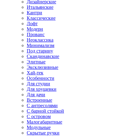
Дизайнерские
Итальянские
Кантри
Классические
Лофт
Модерн
Прованс
Неоклассика
Минимализм
Под старину
Скандинавские
Элитные
Эксклюзивные
Хай-тек
Особенности
Для студии
Для хрущевки
Для дачи
Встроенные
С антресолями
С барной стойкой
С островом
Малогабаритные
Модульные
Скрытые ручки