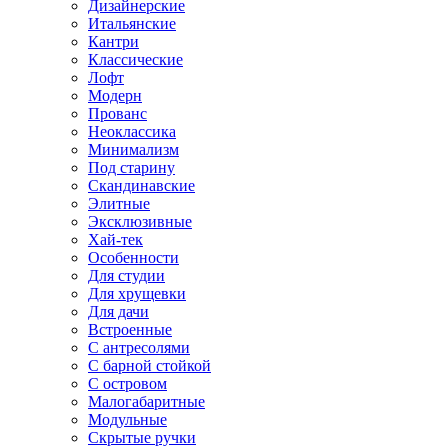
Дизайнерские
Итальянские
Кантри
Классические
Лофт
Модерн
Прованс
Неоклассика
Минимализм
Под старину
Скандинавские
Элитные
Эксклюзивные
Хай-тек
Особенности
Для студии
Для хрущевки
Для дачи
Встроенные
С антресолями
С барной стойкой
С островом
Малогабаритные
Модульные
Скрытые ручки