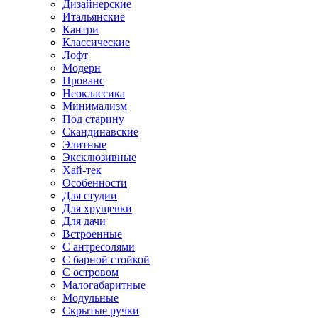
Дизайнерские
Итальянские
Кантри
Классические
Лофт
Модерн
Прованс
Неоклассика
Минимализм
Под старину
Скандинавские
Элитные
Эксклюзивные
Хай-тек
Особенности
Для студии
Для хрущевки
Для дачи
Встроенные
С антресолями
С барной стойкой
С островом
Малогабаритные
Модульные
Скрытые ручки