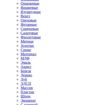
Оранжевые
Вишневые
Изумрудные
Венге
Ореховые
Янтарные
Сиреневые
Салатовые
Фиолетовые
Мятные
Золотые
Синие
Материал
МДФ
Эмаль
Акрил
Береза
Дерево
Дуб
ЛДСП
Массив
Пластик
Шпон
Экошпон
С патиной