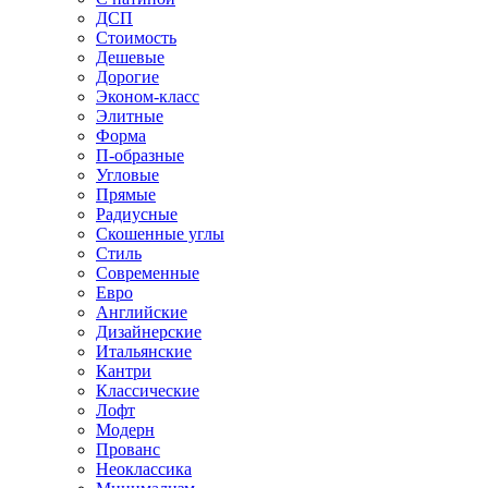
ДСП
Стоимость
Дешевые
Дорогие
Эконом-класс
Элитные
Форма
П-образные
Угловые
Прямые
Радиусные
Скошенные углы
Стиль
Современные
Евро
Английские
Дизайнерские
Итальянские
Кантри
Классические
Лофт
Модерн
Прованс
Неоклассика