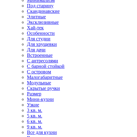
Минимализм
Под старину
Скандинавские
Элитные
Эксклюзивные
Хай-тек
Особенности
Для студии
Для хрущевки
Для дачи
Встроенные
С антресолями
С барной стойкой
С островом
Малогабаритные
Модульные
Скрытые ручки
Размер
Мини-кухни
Узкие
3 кв. м.
5 кв. м.
6 кв. м.
9 кв. м.
Все для кухни