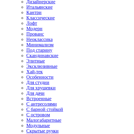
Дизайнерские
Итальянские
Кантри
Классические
Лофт
Модерн
Прованс
Неоклассика
Минимализм
Под старину
Скандинавские
Элитные
Эксклюзивные
Хай-тек
Особенности
Для студии
Для хрущевки
Для дачи
Встроенные
С антресолями
С барной стойкой
С островом
Малогабаритные
Модульные
Скрытые ручки