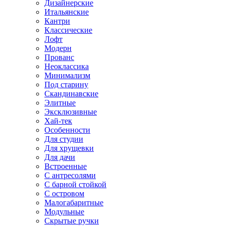
Дизайнерские
Итальянские
Кантри
Классические
Лофт
Модерн
Прованс
Неоклассика
Минимализм
Под старину
Скандинавские
Элитные
Эксклюзивные
Хай-тек
Особенности
Для студии
Для хрущевки
Для дачи
Встроенные
С антресолями
С барной стойкой
С островом
Малогабаритные
Модульные
Скрытые ручки