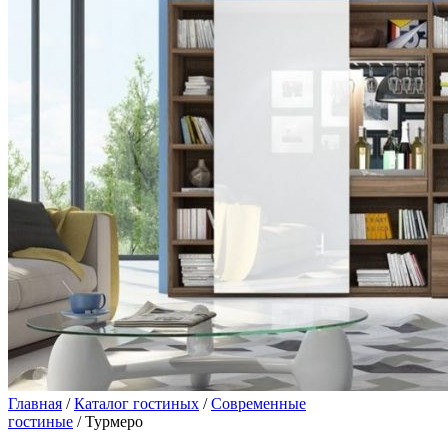
Главная
/
Каталог гостиных
/
Современные
гостиные
/ Турмеро