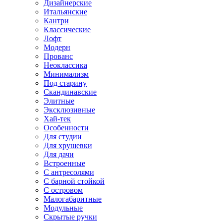
Дизайнерские
Итальянские
Кантри
Классические
Лофт
Модерн
Прованс
Неоклассика
Минимализм
Под старину
Скандинавские
Элитные
Эксклюзивные
Хай-тек
Особенности
Для студии
Для хрущевки
Для дачи
Встроенные
С антресолями
С барной стойкой
С островом
Малогабаритные
Модульные
Скрытые ручки