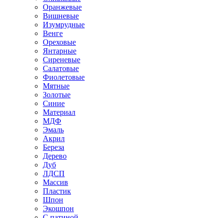
Оранжевые
Вишневые
Изумрудные
Венге
Ореховые
Янтарные
Сиреневые
Салатовые
Фиолетовые
Мятные
Золотые
Синие
Материал
МДФ
Эмаль
Акрил
Береза
Дерево
Дуб
ЛДСП
Массив
Пластик
Шпон
Экошпон
С патиной