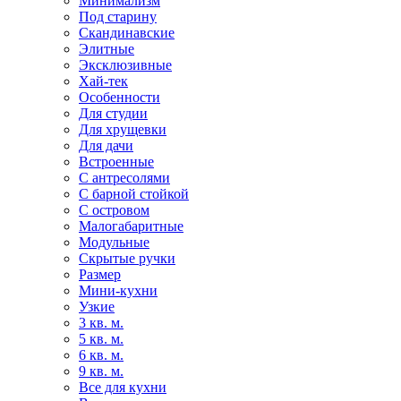
Минимализм
Под старину
Скандинавские
Элитные
Эксклюзивные
Хай-тек
Особенности
Для студии
Для хрущевки
Для дачи
Встроенные
С антресолями
С барной стойкой
С островом
Малогабаритные
Модульные
Скрытые ручки
Размер
Мини-кухни
Узкие
3 кв. м.
5 кв. м.
6 кв. м.
9 кв. м.
Все для кухни