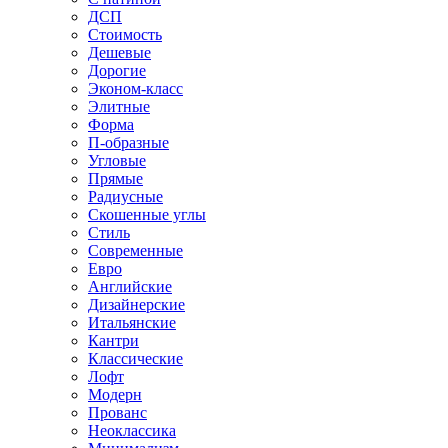
ДСП
Стоимость
Дешевые
Дорогие
Эконом-класс
Элитные
Форма
П-образные
Угловые
Прямые
Радиусные
Скошенные углы
Стиль
Современные
Евро
Английские
Дизайнерские
Итальянские
Кантри
Классические
Лофт
Модерн
Прованс
Неоклассика