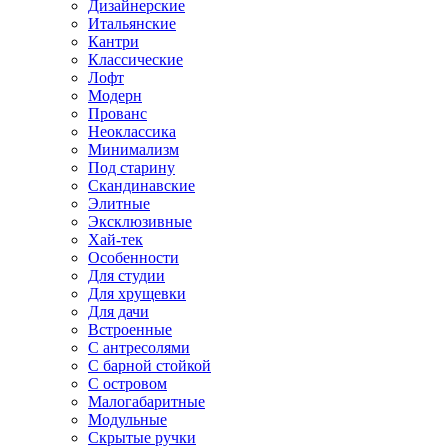
Дизайнерские
Итальянские
Кантри
Классические
Лофт
Модерн
Прованс
Неоклассика
Минимализм
Под старину
Скандинавские
Элитные
Эксклюзивные
Хай-тек
Особенности
Для студии
Для хрущевки
Для дачи
Встроенные
С антресолями
С барной стойкой
С островом
Малогабаритные
Модульные
Скрытые ручки