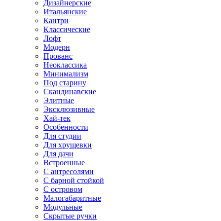
Дизайнерские
Итальянские
Кантри
Классические
Лофт
Модерн
Прованс
Неоклассика
Минимализм
Под старину
Скандинавские
Элитные
Эксклюзивные
Хай-тек
Особенности
Для студии
Для хрущевки
Для дачи
Встроенные
С антресолями
С барной стойкой
С островом
Малогабаритные
Модульные
Скрытые ручки