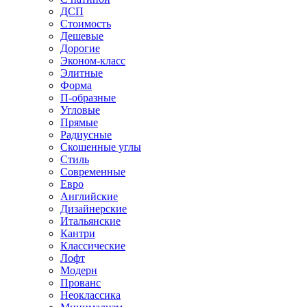
ДСП
Стоимость
Дешевые
Дорогие
Эконом-класс
Элитные
Форма
П-образные
Угловые
Прямые
Радиусные
Скошенные углы
Стиль
Современные
Евро
Английские
Дизайнерские
Итальянские
Кантри
Классические
Лофт
Модерн
Прованс
Неоклассика