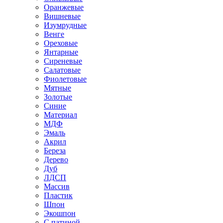
Оранжевые
Вишневые
Изумрудные
Венге
Ореховые
Янтарные
Сиреневые
Салатовые
Фиолетовые
Мятные
Золотые
Синие
Материал
МДФ
Эмаль
Акрил
Береза
Дерево
Дуб
ЛДСП
Массив
Пластик
Шпон
Экошпон
С патиной