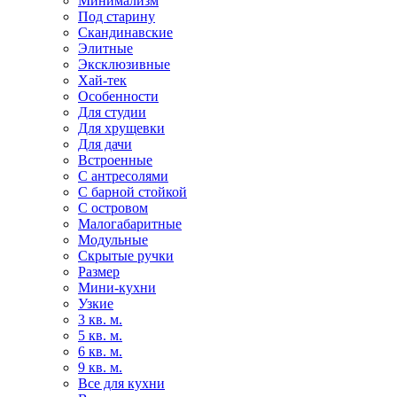
Минимализм
Под старину
Скандинавские
Элитные
Эксклюзивные
Хай-тек
Особенности
Для студии
Для хрущевки
Для дачи
Встроенные
С антресолями
С барной стойкой
С островом
Малогабаритные
Модульные
Скрытые ручки
Размер
Мини-кухни
Узкие
3 кв. м.
5 кв. м.
6 кв. м.
9 кв. м.
Все для кухни