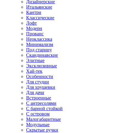
Дизайнерские
Итальянские
Кантри
Классические
Лофт
Модерн
Прованс
Неоклассика
Минимализм
Под старину
Скандинавские
Элитные
Эксклюзивные
Хай-тек
Особенности
Для студии
Для хрущевки
Для дачи
Встроенные
С антресолями
С барной стойкой
С островом
Малогабаритные
Модульные
Скрытые ручки