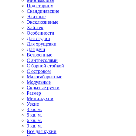
Минимализм
Под старину
Скандинавские
Элитные
Эксклюзивные
Хай-тек
Особенности
Для студии
Для хрущевки
Для дачи
Встроенные
С антресолями
С барной стойкой
С островом
Малогабаритные
Модульные
Скрытые ручки
Размер
Мини-кухни
Узкие
3 кв. м.
5 кв. м.
6 кв. м.
9 кв. м.
Все для кухни