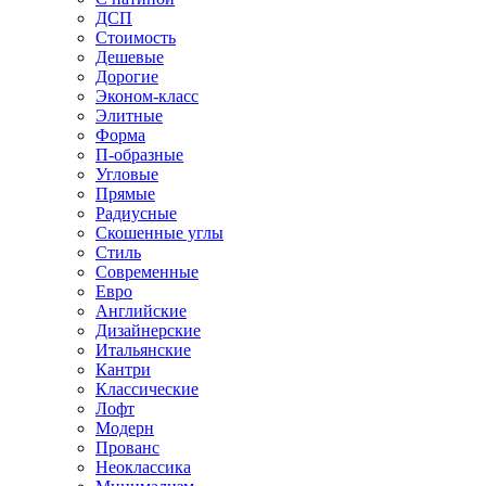
ДСП
Стоимость
Дешевые
Дорогие
Эконом-класс
Элитные
Форма
П-образные
Угловые
Прямые
Радиусные
Скошенные углы
Стиль
Современные
Евро
Английские
Дизайнерские
Итальянские
Кантри
Классические
Лофт
Модерн
Прованс
Неоклассика