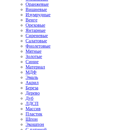
Оранжевые
Вишневые
Изумрудные
Венге
Ореховые
Янтарные
Сиреневые
Салатовые
Фиолетовые
Мятные
Золотые
Синие
Материал
МДФ
Эмаль
Акрил
Береза
Дерево
Дуб
ЛДСП
Массив
Пластик
Шпон
Экошпон
С патиной