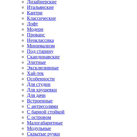
Дизайнерские
Итальянские
Кантри
Классические
Лофт
Модерн
Прованс
Неоклассика
Минимализм
Под старину
Скандинавские
Элитные
Эксклюзивные
Хай-тек
Особенности
Для студии
Для хрущевки
Для дачи
Встроенные
С антресолями
С барной стойкой
С островом
Малогабаритные
Модульные
Скрытые ручки