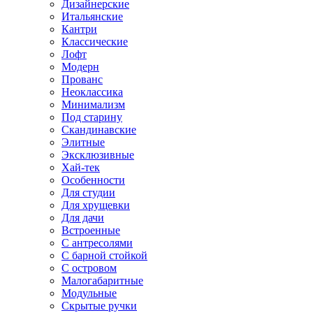
Дизайнерские
Итальянские
Кантри
Классические
Лофт
Модерн
Прованс
Неоклассика
Минимализм
Под старину
Скандинавские
Элитные
Эксклюзивные
Хай-тек
Особенности
Для студии
Для хрущевки
Для дачи
Встроенные
С антресолями
С барной стойкой
С островом
Малогабаритные
Модульные
Скрытые ручки