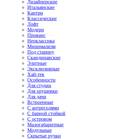
Дизайнерские
Итальянские
Кантри
Классические
Лофт
Модерн
Прованс
Неоклассика
Минимализм
Под старину
Скандинавские
Элитные
Эксклюзивные
Хай-тек
Особенности
Для студии
Для хрущевки
Для дачи
Встроенные
С антресолями
С барной стойкой
С островом
Малогабаритные
Модульные
Скрытые ручки