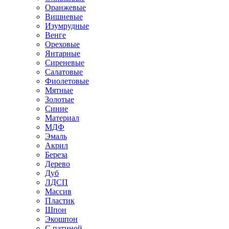
Оранжевые
Вишневые
Изумрудные
Венге
Ореховые
Янтарные
Сиреневые
Салатовые
Фиолетовые
Мятные
Золотые
Синие
Материал
МДФ
Эмаль
Акрил
Береза
Дерево
Дуб
ЛДСП
Массив
Пластик
Шпон
Экошпон
С патиной