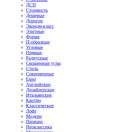
ДСП
Стоимость
Дешевые
Дорогие
Эконом-класс
Элитные
Форма
П-образные
Угловые
Прямые
Радиусные
Скошенные углы
Стиль
Современные
Евро
Английские
Дизайнерские
Итальянские
Кантри
Классические
Лофт
Модерн
Прованс
Неоклассика