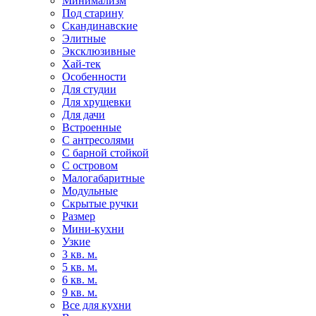
Минимализм
Под старину
Скандинавские
Элитные
Эксклюзивные
Хай-тек
Особенности
Для студии
Для хрущевки
Для дачи
Встроенные
С антресолями
С барной стойкой
С островом
Малогабаритные
Модульные
Скрытые ручки
Размер
Мини-кухни
Узкие
3 кв. м.
5 кв. м.
6 кв. м.
9 кв. м.
Все для кухни