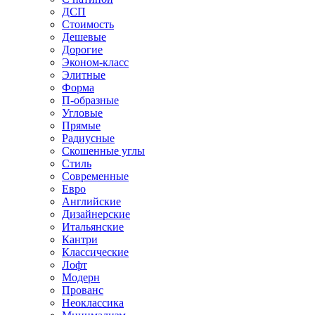
ДСП
Стоимость
Дешевые
Дорогие
Эконом-класс
Элитные
Форма
П-образные
Угловые
Прямые
Радиусные
Скошенные углы
Стиль
Современные
Евро
Английские
Дизайнерские
Итальянские
Кантри
Классические
Лофт
Модерн
Прованс
Неоклассика