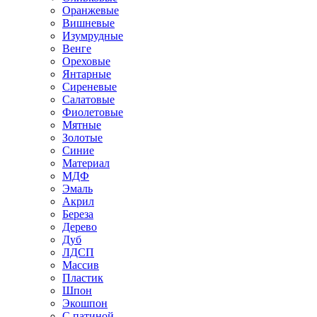
Оранжевые
Вишневые
Изумрудные
Венге
Ореховые
Янтарные
Сиреневые
Салатовые
Фиолетовые
Мятные
Золотые
Синие
Материал
МДФ
Эмаль
Акрил
Береза
Дерево
Дуб
ЛДСП
Массив
Пластик
Шпон
Экошпон
С патиной