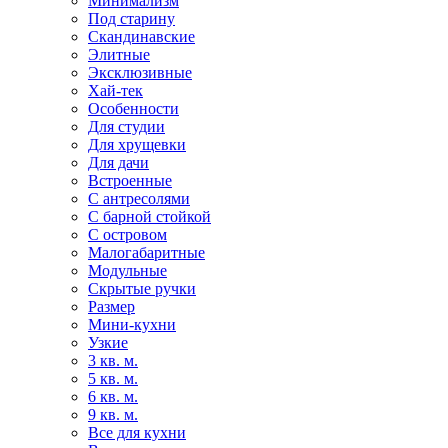
Минимализм
Под старину
Скандинавские
Элитные
Эксклюзивные
Хай-тек
Особенности
Для студии
Для хрущевки
Для дачи
Встроенные
С антресолями
С барной стойкой
С островом
Малогабаритные
Модульные
Скрытые ручки
Размер
Мини-кухни
Узкие
3 кв. м.
5 кв. м.
6 кв. м.
9 кв. м.
Все для кухни