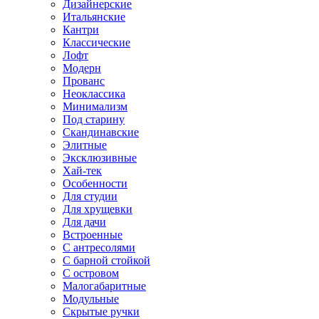
Дизайнерские
Итальянские
Кантри
Классические
Лофт
Модерн
Прованс
Неоклассика
Минимализм
Под старину
Скандинавские
Элитные
Эксклюзивные
Хай-тек
Особенности
Для студии
Для хрущевки
Для дачи
Встроенные
С антресолями
С барной стойкой
С островом
Малогабаритные
Модульные
Скрытые ручки