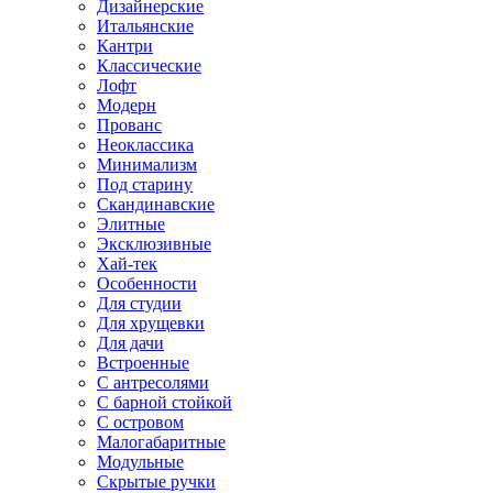
Дизайнерские
Итальянские
Кантри
Классические
Лофт
Модерн
Прованс
Неоклассика
Минимализм
Под старину
Скандинавские
Элитные
Эксклюзивные
Хай-тек
Особенности
Для студии
Для хрущевки
Для дачи
Встроенные
С антресолями
С барной стойкой
С островом
Малогабаритные
Модульные
Скрытые ручки