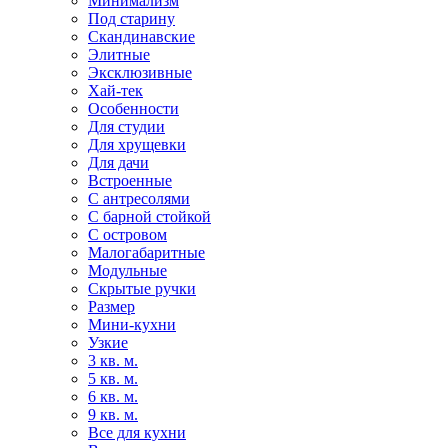
Минимализм
Под старину
Скандинавские
Элитные
Эксклюзивные
Хай-тек
Особенности
Для студии
Для хрущевки
Для дачи
Встроенные
С антресолями
С барной стойкой
С островом
Малогабаритные
Модульные
Скрытые ручки
Размер
Мини-кухни
Узкие
3 кв. м.
5 кв. м.
6 кв. м.
9 кв. м.
Все для кухни