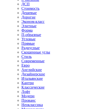
ДСП
Стоимость
Дешевые
Дорогие
Эконом-класс
Элитные
Форма
П-образные
Угловые
Прямые
Радиусные
Скошенные углы
Стиль
Современные
Евро
Английские
Дизайнерские
Итальянские
Кантри
Классические
Лофт
Модерн
Прованс
Неоклассика