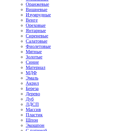
Оранжевые
Вишневые
Изумрудные
Венге
Ореховые
Янтарные
Сиреневые
Салатовые
Фиолетовые
Мятные
Золотые
Синие
Материал
МДФ
Эмаль
Акрил
Береза
Дерево
Дуб
ЛДСП
Массив
Пластик
Шпон
Экошпон
С патиной