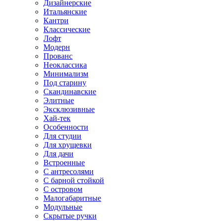
Дизайнерские
Итальянские
Кантри
Классические
Лофт
Модерн
Прованс
Неоклассика
Минимализм
Под старину
Скандинавские
Элитные
Эксклюзивные
Хай-тек
Особенности
Для студии
Для хрущевки
Для дачи
Встроенные
С антресолями
С барной стойкой
С островом
Малогабаритные
Модульные
Скрытые ручки