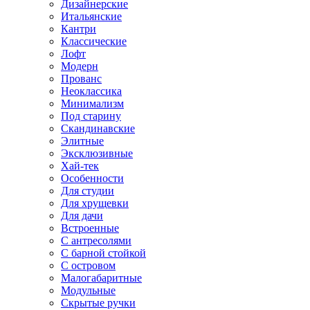
Дизайнерские
Итальянские
Кантри
Классические
Лофт
Модерн
Прованс
Неоклассика
Минимализм
Под старину
Скандинавские
Элитные
Эксклюзивные
Хай-тек
Особенности
Для студии
Для хрущевки
Для дачи
Встроенные
С антресолями
С барной стойкой
С островом
Малогабаритные
Модульные
Скрытые ручки