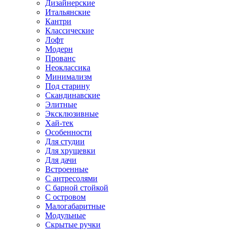
Дизайнерские
Итальянские
Кантри
Классические
Лофт
Модерн
Прованс
Неоклассика
Минимализм
Под старину
Скандинавские
Элитные
Эксклюзивные
Хай-тек
Особенности
Для студии
Для хрущевки
Для дачи
Встроенные
С антресолями
С барной стойкой
С островом
Малогабаритные
Модульные
Скрытые ручки