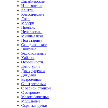
Дизайнерские
Итальянские
Кантри
Классические
Лофт
Модерн
Прованс
Неоклассика
Минимализм
Под старину
Скандинавские
Элитные
Эксклюзивные
Хай-тек
Особенности
Для студии
Для хрущевки
Для дачи
Встроенные
С антресолями
С барной стойкой
С островом
Малогабаритные
Модульные
Скрытые ручки