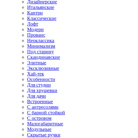
Дизайнерские
Итальянские
Кантри
Классические
Лофт
Модерн
Прованс
Неоклассика
Минимализм
Под старину
Скандинавские
Элитные
Эксклюзивные
Хай-тек
Особенности
Для студии
Для хрущевки
Для дачи
Встроенные
С антресолями
С барной стойкой
С островом
Малогабаритные
Модульные
Скрытые ручки