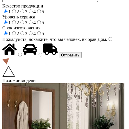
Качество продукции
1
2
3
4
5
Уровень сервиса
1
2
3
4
5
Срок изготовления
1
2
3
4
5
Пожалуйста, докажите, что вы человек, выбрав
Дом
.
Похожие модели