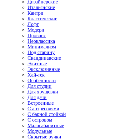
Дизайнерские
Итальянские
Кантри
Классические
Лофт
Модерн
Прованс
Неоклассика
Минимализм
Под старину
Скандинавские
Элитные
Эксклюзивные
Хай-тек
Особенности
Для студии
Для хрущевки
Для дачи
Встроенные
С антресолями
С барной стойкой
С островом
Малогабаритные
Модульные
Скрытые ручки