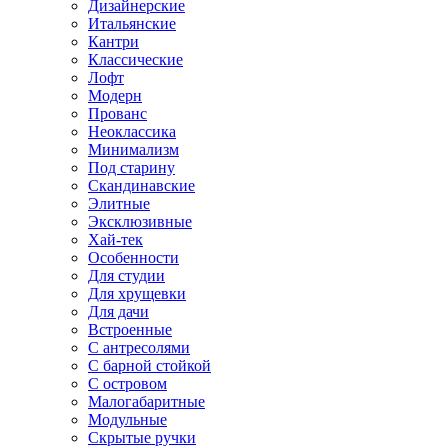
Дизайнерские
Итальянские
Кантри
Классические
Лофт
Модерн
Прованс
Неоклассика
Минимализм
Под старину
Скандинавские
Элитные
Эксклюзивные
Хай-тек
Особенности
Для студии
Для хрущевки
Для дачи
Встроенные
С антресолями
С барной стойкой
С островом
Малогабаритные
Модульные
Скрытые ручки