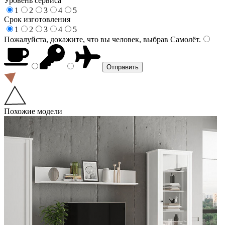
Уровень сервиса
1
2
3
4
5
Срок изготовления
1
2
3
4
5
Пожалуйста, докажите, что вы человек, выбрав
Самолёт
.
Похожие модели