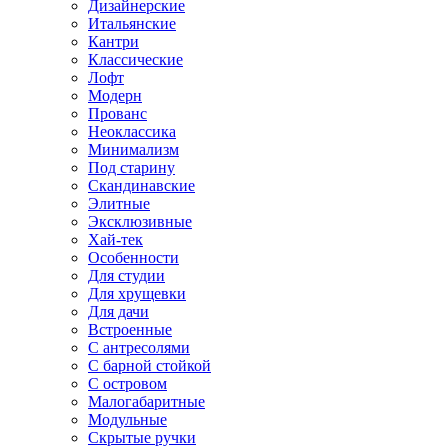
Дизайнерские
Итальянские
Кантри
Классические
Лофт
Модерн
Прованс
Неоклассика
Минимализм
Под старину
Скандинавские
Элитные
Эксклюзивные
Хай-тек
Особенности
Для студии
Для хрущевки
Для дачи
Встроенные
С антресолями
С барной стойкой
С островом
Малогабаритные
Модульные
Скрытые ручки