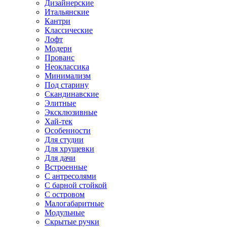
Дизайнерские
Итальянские
Кантри
Классические
Лофт
Модерн
Прованс
Неоклассика
Минимализм
Под старину
Скандинавские
Элитные
Эксклюзивные
Хай-тек
Особенности
Для студии
Для хрущевки
Для дачи
Встроенные
С антресолями
С барной стойкой
С островом
Малогабаритные
Модульные
Скрытые ручки