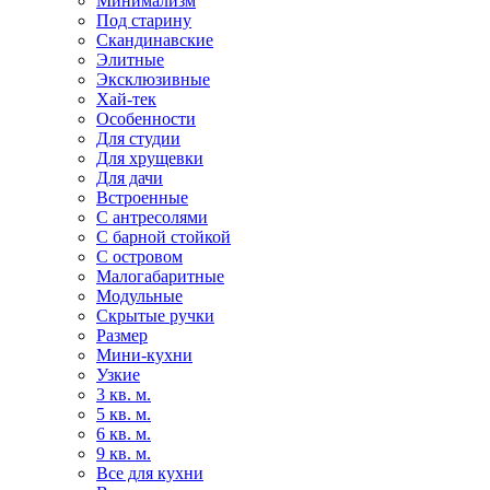
Минимализм
Под старину
Скандинавские
Элитные
Эксклюзивные
Хай-тек
Особенности
Для студии
Для хрущевки
Для дачи
Встроенные
С антресолями
С барной стойкой
С островом
Малогабаритные
Модульные
Скрытые ручки
Размер
Мини-кухни
Узкие
3 кв. м.
5 кв. м.
6 кв. м.
9 кв. м.
Все для кухни