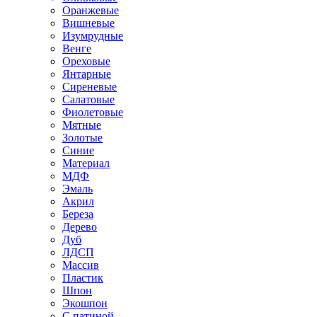
Оранжевые
Вишневые
Изумрудные
Венге
Ореховые
Янтарные
Сиреневые
Салатовые
Фиолетовые
Мятные
Золотые
Синие
Материал
МДФ
Эмаль
Акрил
Береза
Дерево
Дуб
ЛДСП
Массив
Пластик
Шпон
Экошпон
С патиной