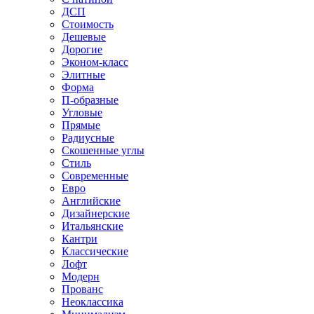
ДСП
Стоимость
Дешевые
Дорогие
Эконом-класс
Элитные
Форма
П-образные
Угловые
Прямые
Радиусные
Скошенные углы
Стиль
Современные
Евро
Английские
Дизайнерские
Итальянские
Кантри
Классические
Лофт
Модерн
Прованс
Неоклассика