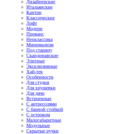
Дизайнерские
Итальянские
Кантри
Классические
Лофт
Модерн
Прованс
Неоклассика
Минимализм
Под старину
Скандинавские
Элитные
Эксклюзивные
Хай-тек
Особенности
Для студии
Для хрущевки
Для дачи
Встроенные
С антресолями
С барной стойкой
С островом
Малогабаритные
Модульные
Скрытые ручки