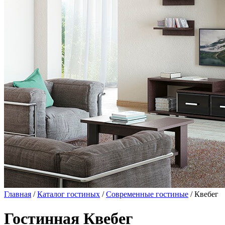
Главная
/
Каталог гостиных
/
Современные гостиные
/ Квебег
Гостинная Квебег