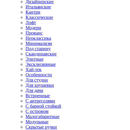
Дизайнерские
Итальянские
Кантри
Классические
Лофт
Модерн
Прованс
Неоклассика
Минимализм
Под старину
Скандинавские
Элитные
Эксклюзивные
Хай-тек
Особенности
Для студии
Для хрущевки
Для дачи
Встроенные
С антресолями
С барной стойкой
С островом
Малогабаритные
Модульные
Скрытые ручки