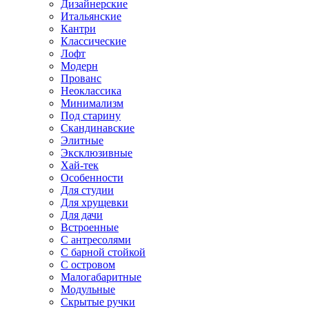
Дизайнерские
Итальянские
Кантри
Классические
Лофт
Модерн
Прованс
Неоклассика
Минимализм
Под старину
Скандинавские
Элитные
Эксклюзивные
Хай-тек
Особенности
Для студии
Для хрущевки
Для дачи
Встроенные
С антресолями
С барной стойкой
С островом
Малогабаритные
Модульные
Скрытые ручки