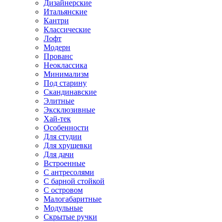
Дизайнерские
Итальянские
Кантри
Классические
Лофт
Модерн
Прованс
Неоклассика
Минимализм
Под старину
Скандинавские
Элитные
Эксклюзивные
Хай-тек
Особенности
Для студии
Для хрущевки
Для дачи
Встроенные
С антресолями
С барной стойкой
С островом
Малогабаритные
Модульные
Скрытые ручки