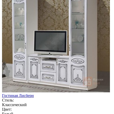
Гостиная Лисберн
Стиль:
Классический
Цвет:
Белый