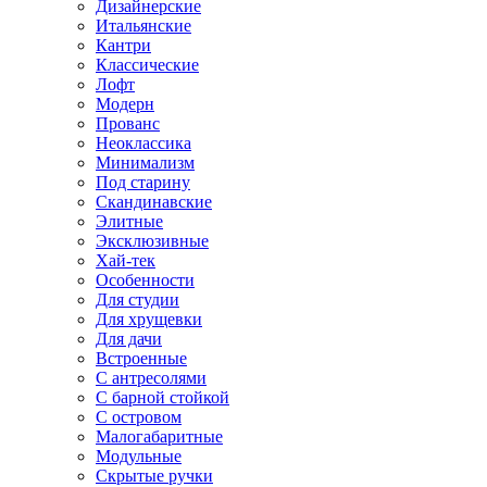
Дизайнерские
Итальянские
Кантри
Классические
Лофт
Модерн
Прованс
Неоклассика
Минимализм
Под старину
Скандинавские
Элитные
Эксклюзивные
Хай-тек
Особенности
Для студии
Для хрущевки
Для дачи
Встроенные
С антресолями
С барной стойкой
С островом
Малогабаритные
Модульные
Скрытые ручки