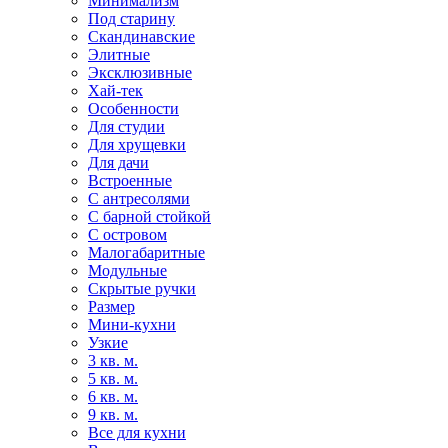
Минимализм
Под старину
Скандинавские
Элитные
Эксклюзивные
Хай-тек
Особенности
Для студии
Для хрущевки
Для дачи
Встроенные
С антресолями
С барной стойкой
С островом
Малогабаритные
Модульные
Скрытые ручки
Размер
Мини-кухни
Узкие
3 кв. м.
5 кв. м.
6 кв. м.
9 кв. м.
Все для кухни