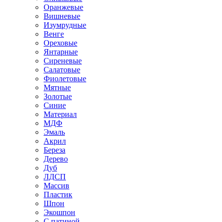
Оранжевые
Вишневые
Изумрудные
Венге
Ореховые
Янтарные
Сиреневые
Салатовые
Фиолетовые
Мятные
Золотые
Синие
Материал
МДФ
Эмаль
Акрил
Береза
Дерево
Дуб
ЛДСП
Массив
Пластик
Шпон
Экошпон
С патиной