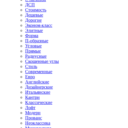
ДСП
Стоимость
Дешевые
Дорогие
Эконом-класс
Элитные
Форма
П-образные
Угловые
Прямые
Радиусные
Скошенные углы
Стиль
Современные
Евро
Английские
Дизайнерские
Итальянские
Кантри
Классические
Лофт
Модерн
Прованс
Неоклассика