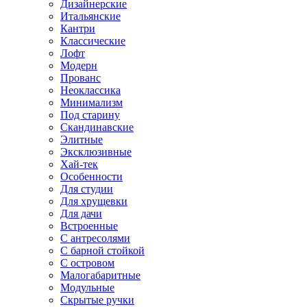
Дизайнерские
Итальянские
Кантри
Классические
Лофт
Модерн
Прованс
Неоклассика
Минимализм
Под старину
Скандинавские
Элитные
Эксклюзивные
Хай-тек
Особенности
Для студии
Для хрущевки
Для дачи
Встроенные
С антресолями
С барной стойкой
С островом
Малогабаритные
Модульные
Скрытые ручки