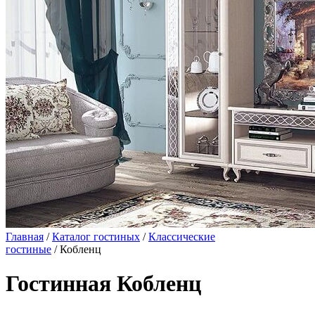
Главная
/
Каталог гостиных
/
Классические
гостиные
/ Кобленц
Гостинная Кобленц