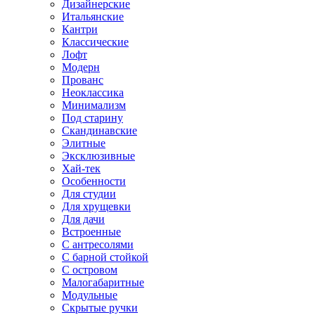
Дизайнерские
Итальянские
Кантри
Классические
Лофт
Модерн
Прованс
Неоклассика
Минимализм
Под старину
Скандинавские
Элитные
Эксклюзивные
Хай-тек
Особенности
Для студии
Для хрущевки
Для дачи
Встроенные
С антресолями
С барной стойкой
С островом
Малогабаритные
Модульные
Скрытые ручки