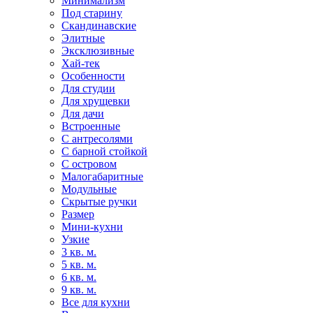
Минимализм
Под старину
Скандинавские
Элитные
Эксклюзивные
Хай-тек
Особенности
Для студии
Для хрущевки
Для дачи
Встроенные
С антресолями
С барной стойкой
С островом
Малогабаритные
Модульные
Скрытые ручки
Размер
Мини-кухни
Узкие
3 кв. м.
5 кв. м.
6 кв. м.
9 кв. м.
Все для кухни