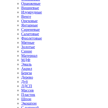
Оранжевые
Вишневые
Изумрудные
Венге
Ореховые
Янтарные
Сиреневые
Салатовые
Фиолетовые
Мятные
Золотые
Синие
Материал
МДФ
Эмаль
Акрил
Береза
Дерево
Дуб
ЛДСП
Массив
Пластик
Шпон
Экошпон
С патиной