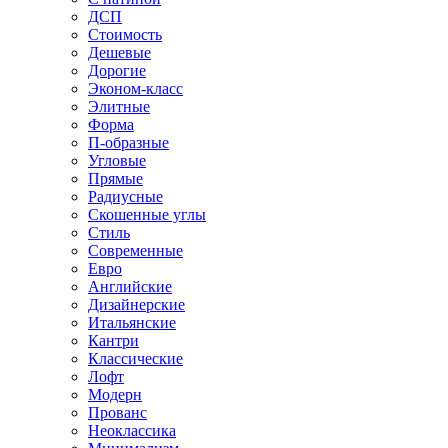
ДСП
Стоимость
Дешевые
Дорогие
Эконом-класс
Элитные
Форма
П-образные
Угловые
Прямые
Радиусные
Скошенные углы
Стиль
Современные
Евро
Английские
Дизайнерские
Итальянские
Кантри
Классические
Лофт
Модерн
Прованс
Неоклассика